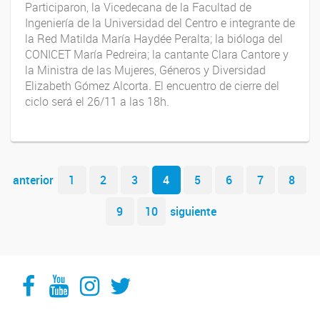
Participaron, la Vicedecana de la Facultad de
Ingeniería de la Universidad del Centro e integrante de
la Red Matilda María Haydée Peralta; la bióloga del
CONICET María Pedreira; la cantante Clara Cantore y
la Ministra de las Mujeres, Géneros y Diversidad
Elizabeth Gómez Alcorta. El encuentro de cierre del
ciclo será el 26/11 a las 18h.
Navegador de artículos
anterior
1
2
3
4
5
6
7
8
9
10
siguiente
Facebook
YouTube
Instagram
Twitter