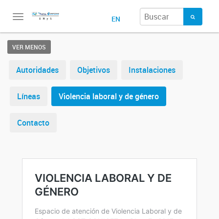
Toggle
EN
navigation
VER MENOS
Autoridades
Objetivos
Instalaciones
Líneas
Violencia laboral y de género
Contacto