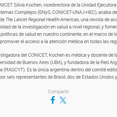
ONICET Silvia Kochen, vicedirectora de la Unidad Ejecutora
istemas Complejos (ENyS, CONICET-UNAJ-HEC), acaba de
de
The Lancet Regional Health-Americas
, una revista de a
lidad de la investigación en salud a nivel regional, y fom
y políticas de salud en nuestro continente, en el marco de la
promover el acceso a la atención médica en todas las re
stigadora del CONICET, Kochen es médica y docente de l
versidad de Buenos Aires (UBA), y fundadora de la Red Arg
a (RAGCYT). Es la única argentina dentro del comité editori
r seis representantes de Brasil, dos de Estados Unidos y
Compartir
Compartir en Facebook
Compartir en Twitter