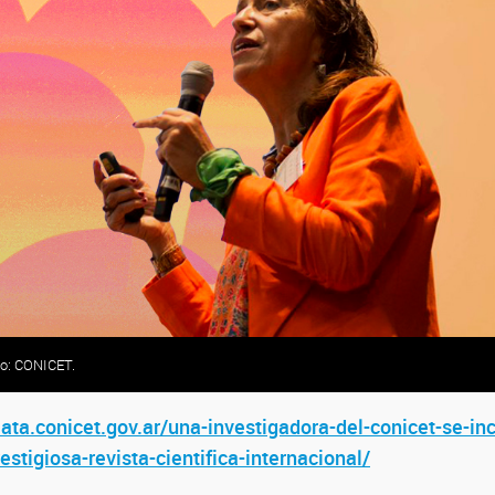
to: CONICET.
lata.conicet.gov.ar/una-investigadora-del-conicet-se-in
estigiosa-revista-cientifica-internacional/