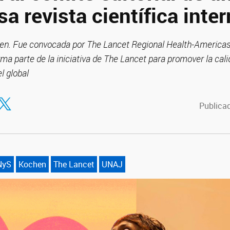
sa revista científica inte
chen. Fue convocada por The Lancet Regional Health-Americas
ma parte de la iniciativa de The Lancet para promover la cali
l global
tir en Facebook
ompartir en Twitter
Publicad
NyS
Kochen
The Lancet
UNAJ