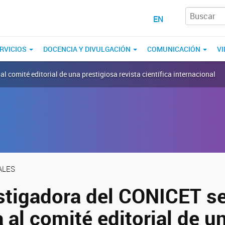
EN
RVICIOS
DOCENCIA Y DIVULGACIÓN
COMUNICACIÓN
VI
l comité editorial de una prestigiosa revista científica internacional
ALES
stigadora del CONICET s
 al comité editorial de u