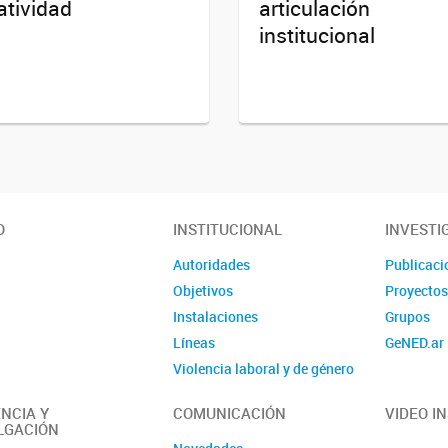
atividad
articulación
institucional
O
INSTITUCIONAL
INVESTI
Autoridades
Publicaci
Objetivos
Proyecto
Instalaciones
Grupos
Líneas
GeNED.ar
Violencia laboral y de género
Contacto
NCIA Y
COMUNICACIÓN
VIDEO I
LGACIÓN