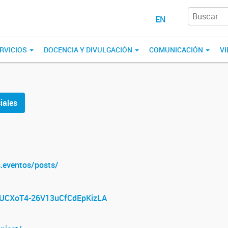
EN
RVICIOS
DOCENCIA Y DIVULGACIÓN
COMUNICACIÓN
VI
iales
.eventos/posts/
l/UCXoT4-26V13uCfCdEpKizLA