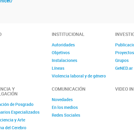
nicet/
O
INSTITUCIONAL
INVESTI
Autoridades
Publicaci
Objetivos
Proyecto
Instalaciones
Grupos
Líneas
GeNED.ar
Violencia laboral y de género
Contacto
NCIA Y
COMUNICACIÓN
VIDEO I
LGACIÓN
Novedades
ción de Posgrado
En los medios
arios Especializados
Redes Sociales
ciencia y Arte
a del Cerebro