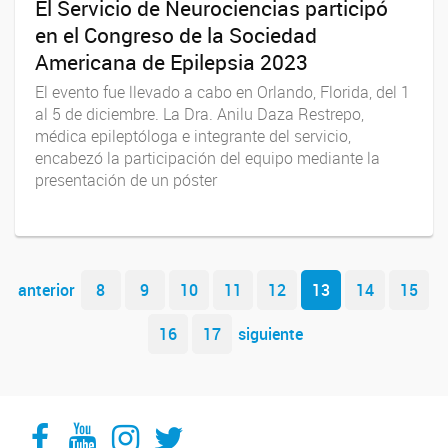
El Servicio de Neurociencias participó
en el Congreso de la Sociedad
Americana de Epilepsia 2023
El evento fue llevado a cabo en Orlando, Florida, del 1
al 5 de diciembre. La Dra. Anilu Daza Restrepo,
médica epileptóloga e integrante del servicio,
encabezó la participación del equipo mediante la
presentación de un póster
Navegador de artículos
anterior
8
9
10
11
12
13
14
15
16
17
siguiente
Facebook
YouTube
Instagram
Twitter