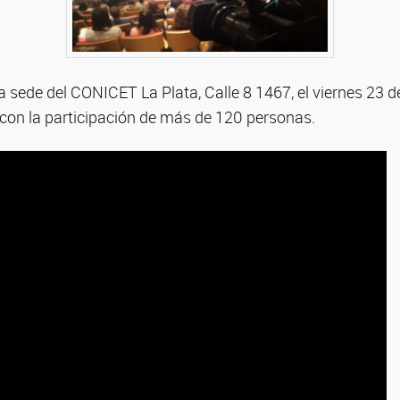
la sede del CONICET La Plata, Calle 8 1467, el viernes 23 
 con la participación de más de 120 personas.