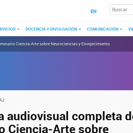
EN
RVICIOS
DOCENCIA Y DIVULGACIÓN
COMUNICACIÓN
VI
eminario Ciencia-Arte sobre Neurociencias y Envejecimiento
AJ
a audiovisual completa d
o Ciencia-Arte sobre