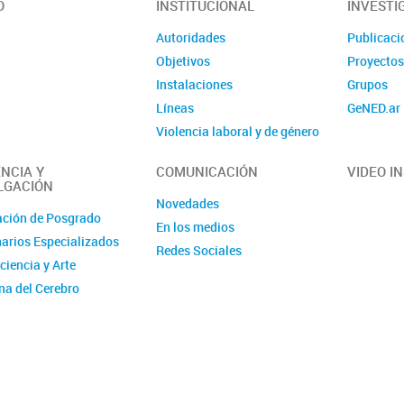
O
INSTITUCIONAL
INVESTI
Autoridades
Publicaci
Objetivos
Proyecto
Instalaciones
Grupos
Líneas
GeNED.ar
Violencia laboral y de género
Contacto
NCIA Y
COMUNICACIÓN
VIDEO I
LGACIÓN
Novedades
ción de Posgrado
En los medios
arios Especializados
Redes Sociales
ciencia y Arte
a del Cerebro