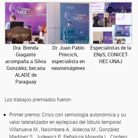
Dra. Brenda
Dr. Juan Pablo
Especialistas de la
Giagante
Princich,
ENyS, CONICET-
acompaña a Silvia
especialista en
HEC-UNAJ
González, becaria
neuroimágenes
ALADE de
Paraguay
Los trabajos premiados fueron:
Primer premio: Crisis con semiología autonómica y su
valor lateralizador en epilepsias del lóbulo temporal.
Villanueva M., Nasimbera A., Aldecoa M., González
Martínez S., Judewicz P., Peñaloza Miranda L., Cordero