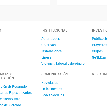
O
INSTITUCIONAL
INVESTI
Autoridades
Publicaci
Objetivos
Proyecto
Instalaciones
Grupos
Líneas
GeNED.ar
Violencia laboral y de género
Contacto
NCIA Y
COMUNICACIÓN
VIDEO I
LGACIÓN
Novedades
ción de Posgrado
En los medios
arios Especializados
Redes Sociales
ciencia y Arte
a del Cerebro