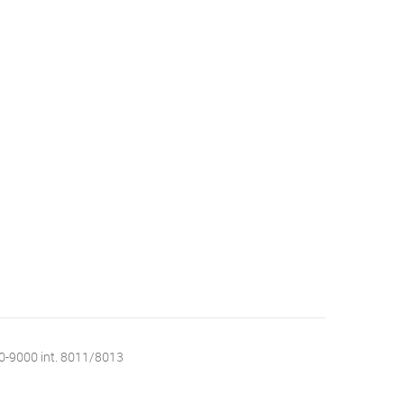
BIOLÓGICO PARA ESTUDIOS
GENÉTICOS
10-9000 int. 8011/8013