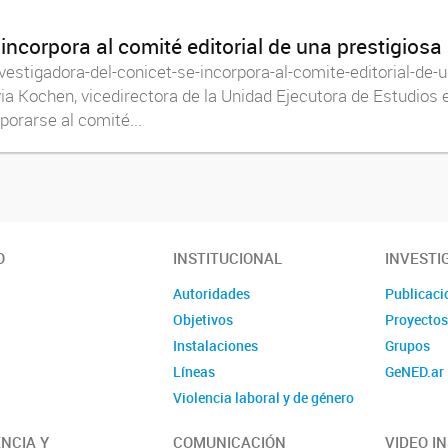
corpora al comité editorial de una prestigiosa r
vestigadora-del-conicet-se-incorpora-al-comite-editorial-de-u
lvia Kochen, vicedirectora de la Unidad Ejecutora de Estudio
orarse al comité...
O
INSTITUCIONAL
INVESTI
Autoridades
Publicaci
Objetivos
Proyecto
Instalaciones
Grupos
Líneas
GeNED.ar
Violencia laboral y de género
Contacto
NCIA Y
COMUNICACIÓN
VIDEO I