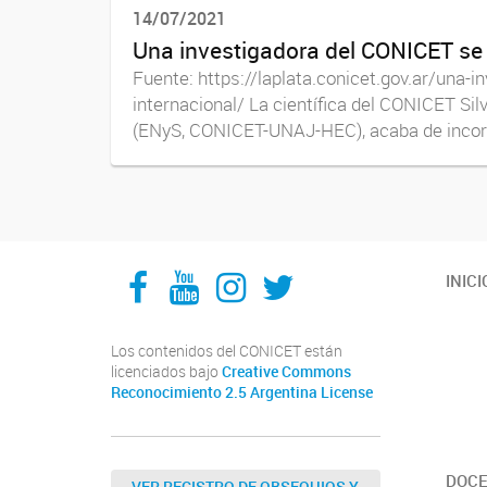
14/07/2021
Una investigadora del CONICET se in
Fuente: https://laplata.conicet.gov.ar/una-in
internacional/ La científica del CONICET Si
(ENyS, CONICET-UNAJ-HEC), acaba de incorp
Facebook
YouTube
Instagram
Twitter
INICI
Los contenidos del CONICET están
licenciados bajo
Creative Commons
Reconocimiento 2.5 Argentina License
DOCE
VER REGISTRO DE OBSEQUIOS Y