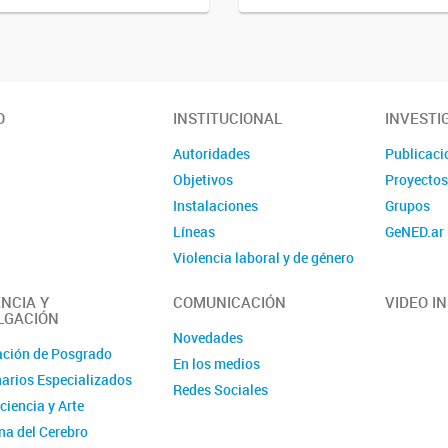
O
INSTITUCIONAL
INVESTI
Autoridades
Publicaci
Objetivos
Proyecto
Instalaciones
Grupos
Líneas
GeNED.ar
Violencia laboral y de género
Contacto
NCIA Y
COMUNICACIÓN
VIDEO I
LGACIÓN
Novedades
ción de Posgrado
En los medios
arios Especializados
Redes Sociales
ciencia y Arte
a del Cerebro