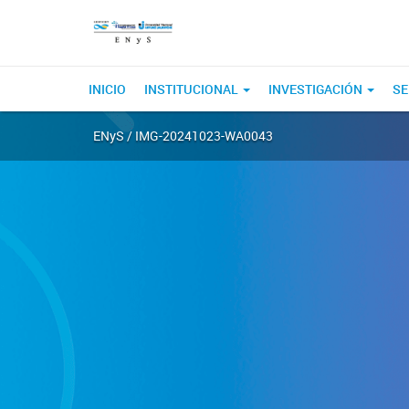
INICIO
INSTITUCIONAL
INVESTIGACIÓN
SE
ENyS
/ IMG-20241023-WA0043