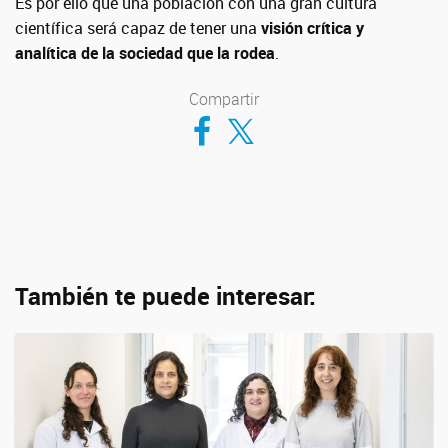
Es por ello que una población con una gran cultura
científica será capaz de tener una
visión crítica y
analítica de la sociedad que la rodea
.
Compartir
Compartir en Facebook
Compartir en Twitter
También te puede interesar: