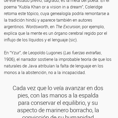
de ese estado previo, sagrado, es la meta del poeta. En el
poema “Kubla Khan or a vision in a dream”, Coleridge
retoma este tópico, cuya genealogía podría remontarse a
la tradición hindú y aparece también en autores
argentinos. Wordsworth, en
The Excursion
, por ejemplo,
explica que la mente es un órgano cerebral regido por el
influjo de los líquidos y el lenguaje (sic).
En “Yzur”, de Leopoldo Lugones (
Las fuerzas extrañas
,
1906), el narrador sostiene la improbable teoría de que los
naturales de Java atribuían la falta de lenguaje en los
monos a la abstención, no a la incapacidad.
Cada vez que lo veía avanzar en dos
pies, con las manos a la espalda
para conservar el equilibrio, y su
aspecto de marinero borracho, la
convicción de su humanidad