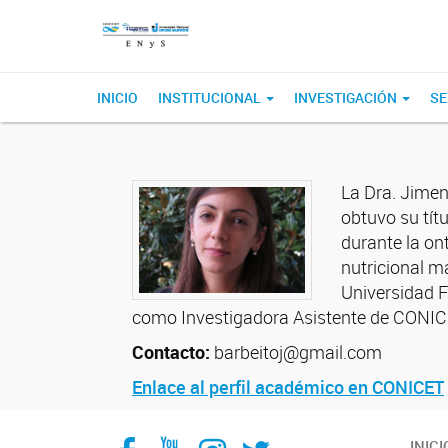
INICIO
INSTITUCIONAL
INVESTIGACIÓN
SE
La Dra. Jimen
obtuvo su tít
durante la on
nutricional m
Universidad F
como Investigadora Asistente de CONIC
Contacto:
barbeitoj@gmail.com
Enlace al perfil académico en CONICET
Facebook
YouTube
Instagram
Twitter
INICI