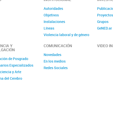
Autoridades
Publicaci
Objetivos
Proyecto
Instalaciones
Grupos
Líneas
GeNED.ar
Violencia laboral y de género
Contacto
NCIA Y
COMUNICACIÓN
VIDEO I
LGACIÓN
Novedades
ción de Posgrado
En los medios
arios Especializados
Redes Sociales
ciencia y Arte
a del Cerebro