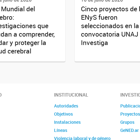
 Mundial del
Cinco proyectos de 
ebro:
ENyS fueron
estigaciones que
seleccionados en la
dan a comprender,
convocatoria UNAJ
dar y proteger la
Investiga
ud cerebral
O
INSTITUCIONAL
INVESTI
Autoridades
Publicaci
Objetivos
Proyecto
Instalaciones
Grupos
Líneas
GeNED.ar
Violencia laboral y de género