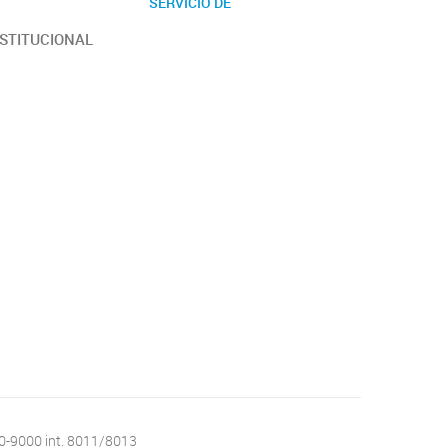
SERVICIO DE
PRETRATAMIENTO Y
NSTITUCIONAL
ANÁLISIS DE MATERIAL
BIOLÓGICO PARA ESTUDIOS
GENÉTICOS
10-9000 int. 8011/8013