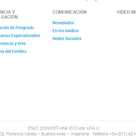
Contacto
NCIA Y
COMUNICACIÓN
VIDEO I
LGACIÓN
Novedades
ción de Posgrado
En los medios
arios Especializados
Redes Sociales
ciencia y Arte
a del Cerebro
ENyS, (CONICET- Htal. El Cruce -UNAJ)
402, Florencio Varela – Buenos Aires – Argentina - Teléfono +54 (011) 42