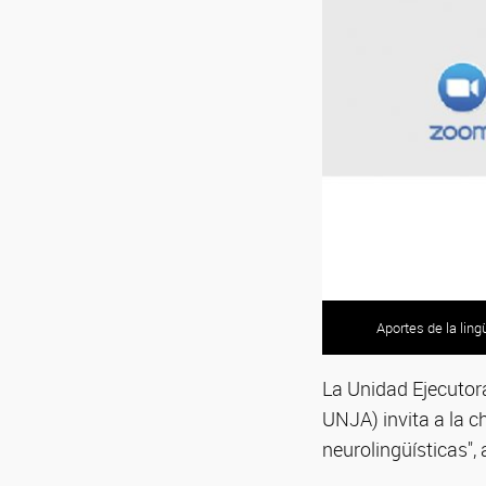
Aportes de la ling
La Unidad Ejecuto
UNJA) invita a la c
neurolingüísticas",