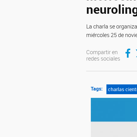
neurolin
La charla se organiza
miércoles 25 de novie
Compar
C
Compartir en
redes sociales
Tags:
charlas cient