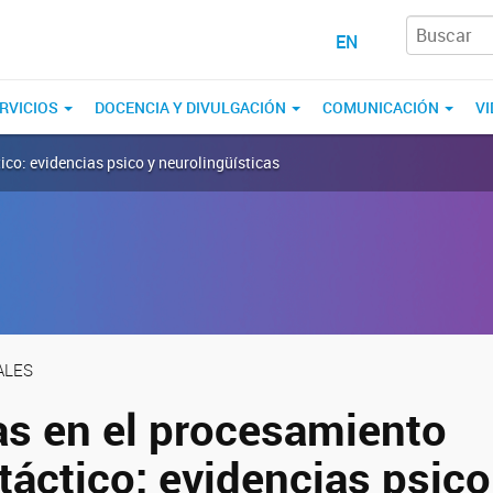
EN
RVICIOS
DOCENCIA Y DIVULGACIÓN
COMUNICACIÓN
VI
co: evidencias psico y neurolingüísticas
ALES
s en el procesamiento
áctico: evidencias psico