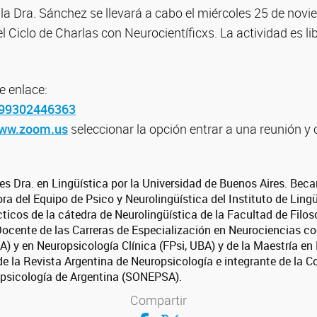
 la Dra. Sánchez se llevará a cabo el miércoles 25 de nov
l Ciclo de Charlas con Neurocientíficxs. La actividad es lib
e enlace:
j/99302446363
ww.zoom.us
seleccionar la opción entrar a una reunión y 
s Dra. en Lingüística por la Universidad de Buenos Aires. Beca
a del Equipo de Psico y Neurolingüística del Instituto de Lingü
ticos de la cátedra de Neurolingüística de la Facultad de Filoso
ocente de las Carreras de Especialización en Neurociencias cog
BA) y en Neuropsicología Clínica (FPsi, UBA) y de la Maestría e
e la Revista Argentina de Neuropsicología e integrante de la C
opsicología de Argentina (SONEPSA).
Compartir
Compartir en Facebook
Compartir en Twitter