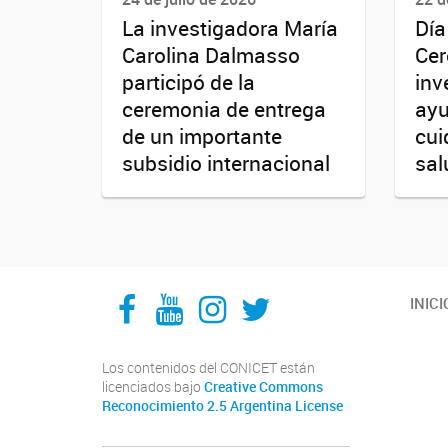
La investigadora María
Día
Carolina Dalmasso
Cer
participó de la
inv
ceremonia de entrega
ayu
de un importante
cui
subsidio internacional
sal
Facebook
YouTube
Instagram
Twitter
INICI
Los contenidos del CONICET están
licenciados bajo
Creative Commons
Reconocimiento 2.5 Argentina License