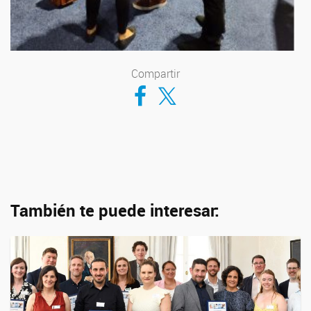
Compartir
Compartir en Facebook
Compartir en Twitter
También te puede interesar: