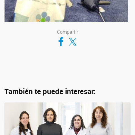
Compartir
Compartir en Facebook
Compartir en Twitter
También te puede interesar: