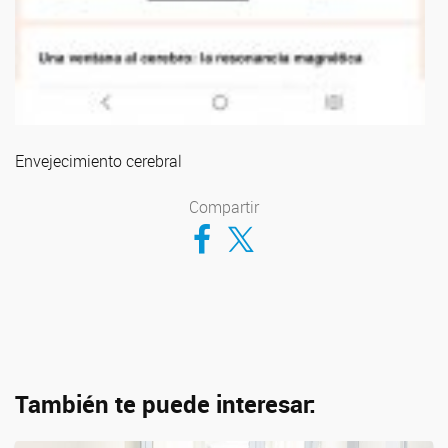
Envejecimiento cerebral
Compartir
Compartir en Facebook
Compartir en Twitter
También te puede interesar: