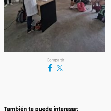
Compartir
Compartir en Facebook
Compartir en Twitter
También te puede interesar: