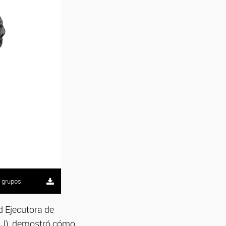
 grupos.
d Ejecutora de
AJ), demostró cómo