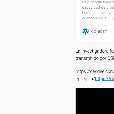
La investigadora f
transmitido por C5N
https://desdeelcon
epilepsia/
https://