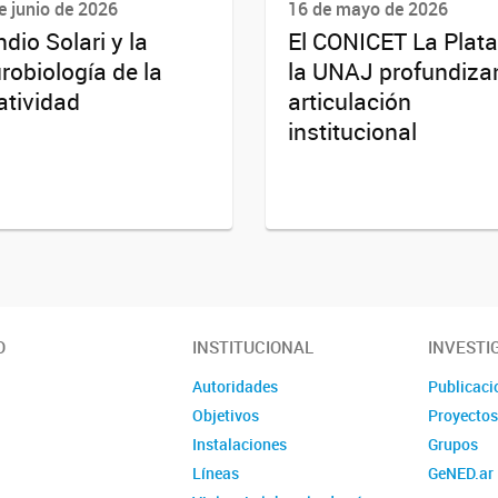
e junio de 2026
16 de mayo de 2026
ndio Solari y la
El CONICET La Plata
robiología de la
la UNAJ profundizan
atividad
articulación
institucional
O
INSTITUCIONAL
INVESTI
Autoridades
Publicaci
Objetivos
Proyecto
Instalaciones
Grupos
Líneas
GeNED.ar