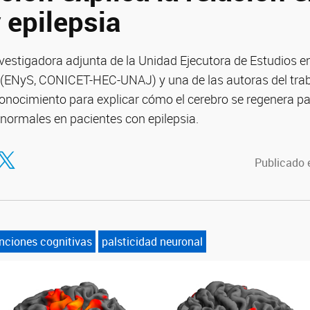
 epilepsia
nvestigadora adjunta de la Unidad Ejecutora de Estudios e
ENyS, CONICET-HEC-UNAJ) y una de las autoras del trabaj
nocimiento para explicar cómo el cerebro se regenera p
 normales en pacientes con epilepsia.
tir en Facebook
ompartir en Twitter
Publicado 
nciones cognitivas
palsticidad neuronal