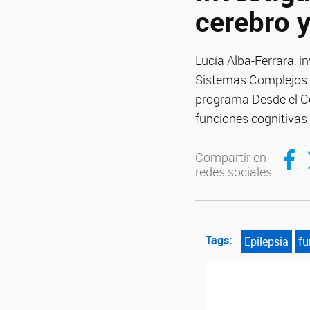
cerebro y
Lucía Alba-Ferrara, i
Sistemas Complejos (
programa Desde el Co
funciones cognitivas
Compar
C
Compartir en
redes sociales
Tags:
Epilepsia
fu