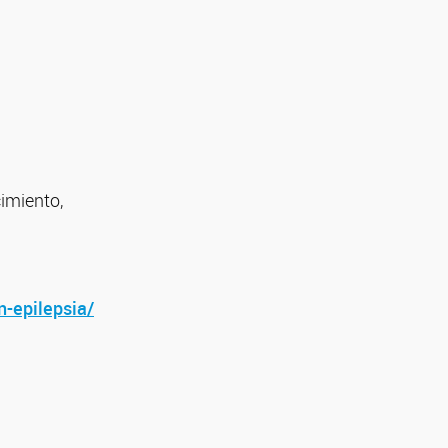
imiento,
n-epilepsia/