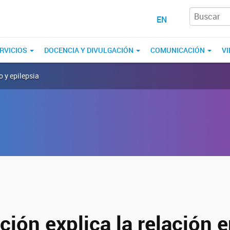
EN
RVICIOS
DOCENCIA Y DIVULGACIÓN
COMUNICACIÓN
VI
o y epilepsia
ción explica la relación e