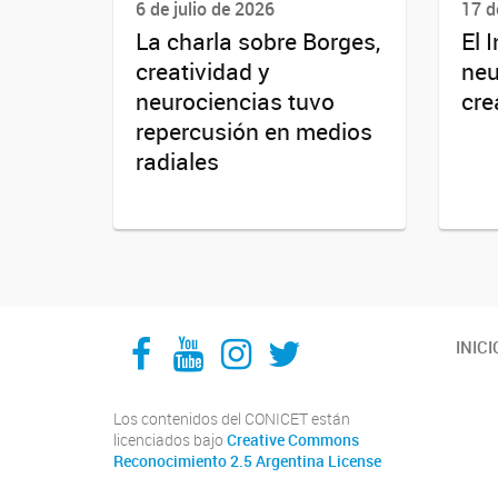
6 de julio de 2026
17 d
La charla sobre Borges,
El I
creatividad y
neu
neurociencias tuvo
cre
repercusión en medios
radiales
Facebook
YouTube
Instagram
Twitter
INICI
Los contenidos del CONICET están
licenciados bajo
Creative Commons
Reconocimiento 2.5 Argentina License