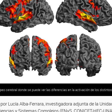
o cerebral donde se puede ver las diferencias en la activación de los distintos
 por Lucía Alba-Ferrara, investigadora adjunta de la Unida
ciencias y Sistemas Complejos (ENyS, CONICET-HEC-UN