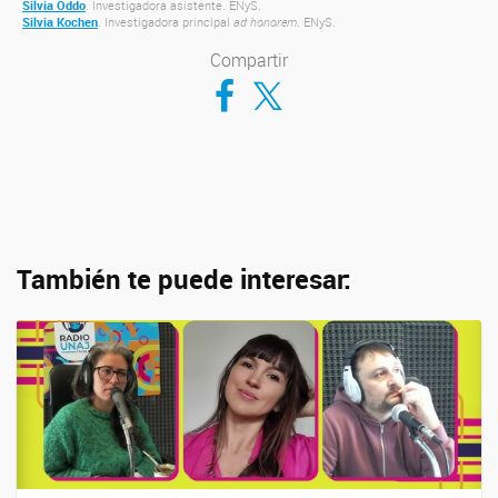
Silvia Oddo
. Investigadora asistente. ENyS.
Silvia Kochen
. Investigadora principal
ad honorem
. ENyS.
Compartir
Compartir en Facebook
Compartir en Twitter
También te puede interesar: