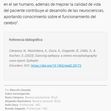
en el ser humano, además de mejorar la calidad de vida
del paciente contribuye al desarrollo de las neurociencias,
aportando conocimiento sobre el funcionamiento del
cerebro”.
Referencia bibliográfica:
Cámpora, N., Nasimbera, A., Daza, A., Giagante, B., Oddo, S., &
Kochen, S. (2023).
Dancing epilepsy: a stereo encephalography
case report. Epileptic
Disorders.
DOI:
https://doi.org/10.1002/epd2.20172
Por
Marcelo Gisande
.
Sobre investigación:
Nuria Cámpora
. Becaria posdoctoral. ENyS.
Alejandro Nasimbera
. Becario doctoral. ENyS.
Anilu Daza
. Profesional. HEC.
Brenda Giagante
. Profesional. HEC.