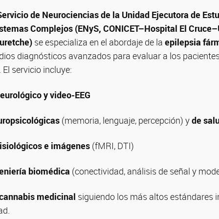
Servicio de Neurociencias de la Unidad Ejecutora de Est
istemas Complejos (ENyS, CONICET–Hospital El Cruce–
uretche)
se especializa en el abordaje de la
epilepsia fár
tudios diagnósticos avanzados para evaluar a los paciente
 El servicio incluye:
 neurológico y video-EEG
uropsicológicas
(memoria, lenguaje, percepción) y
de sal
fisiológicos e imágenes
(fMRI, DTI)
eniería biomédica
(conectividad, análisis de señal y mode
cannabis medicinal
siguiendo los más altos estándares i
ad.