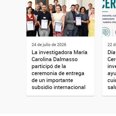
24 de julio de 2026
22 d
La investigadora María
Día
Carolina Dalmasso
Cer
participó de la
inv
ceremonia de entrega
ayu
de un importante
cui
subsidio internacional
sal