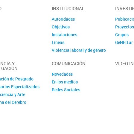
O
INSTITUCIONAL
INVESTI
Autoridades
Publicaci
Objetivos
Proyecto
Instalaciones
Grupos
Líneas
GeNED.ar
Violencia laboral y de género
Contacto
NCIA Y
COMUNICACIÓN
VIDEO I
LGACIÓN
Novedades
ción de Posgrado
En los medios
arios Especializados
Redes Sociales
ciencia y Arte
a del Cerebro