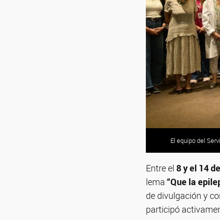
El equipo del Ser
Entre el
8 y el 14 d
lema
“Que la epile
de divulgación y co
participó activamen