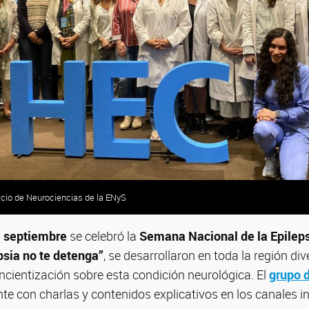
vicio de Neurociencias de la ENyS
e septiembre
se celebró la
Semana Nacional de la Epilep
psia no te detenga”
, se desarrollaron en toda la región di
ncientización sobre esta condición neurológica. El
grupo d
te con charlas y contenidos explicativos en los canales in