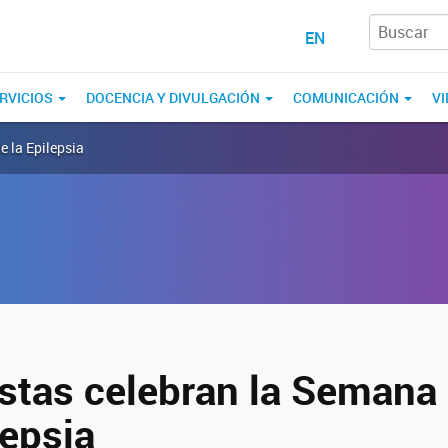
EN
RVICIOS
DOCENCIA Y DIVULGACIÓN
COMUNICACIÓN
VI
e la Epilepsia
istas celebran la Semana
lepsia