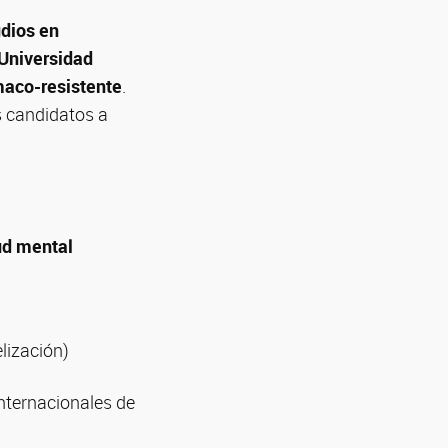
udios en
Universidad
maco-resistente
.
s candidatos a
ud mental
lización)
nternacionales de