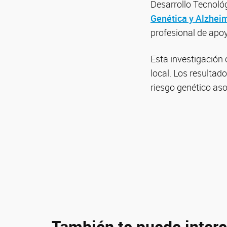
Desarrollo Tecnológ
Genética y Alzhei
profesional de apoy
Esta investigación 
local. Los resultad
riesgo genético as
También te puede intere