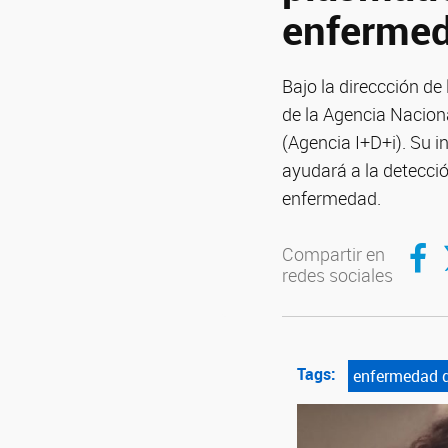
enfermed
Bajo la direccción de
de la Agencia Naciona
(Agencia I+D+i). Su i
ayudará a la detecció
enfermedad.
Compar
C
Compartir en
redes sociales
Tags:
enfermedad d