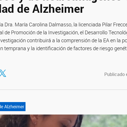
ad de Alzheimer
 la Dra. María Carolina Dalmasso, la licenciada Pilar Frec
l de Promoción de la Investigación, el Desarrollo Tecnoló
nvestigación contribuirá a la comprensión de la EA en la p
n temprana y la identificación de factores de riesgo genét
tir en Facebook
ompartir en Twitter
Publicado e
e Alzheimer