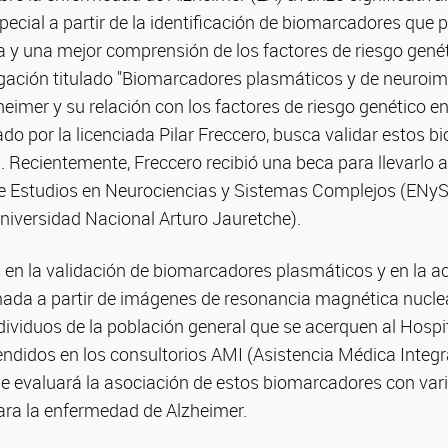
pecial a partir de la identificación de biomarcadores que
 y una mejor comprensión de los factores de riesgo genét
igación titulado "Biomarcadores plasmáticos y de neuroi
imer y su relación con los factores de riesgo genético e
ado por la licenciada Pilar Freccero, busca validar estos 
. Recientemente, Freccero recibió una beca para llevarlo a
e Estudios en Neurociencias y Sistemas Complejos (ENy
niversidad Nacional Arturo Jauretche).
a en la validación de biomarcadores plasmáticos y en la ac
mada a partir de imágenes de resonancia magnética nucle
dividuos de la población general que se acerquen al Hospit
ndidos en los consultorios AMI (Asistencia Médica Integr
se evaluará la asociación de estos biomarcadores con var
ara la enfermedad de Alzheimer.