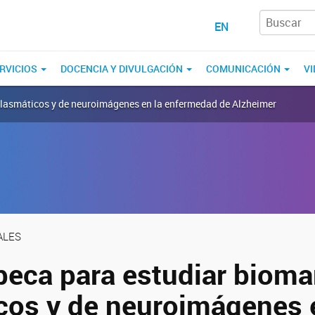
EN
RVICIOS
DOCENCIA Y DIVULGACIÓN
COMUNICACIÓN
VI
plasmáticos y de neuroimágenes en la enfermedad de Alzheimer
ALES
beca para estudiar biom
cos y de neuroimágenes 