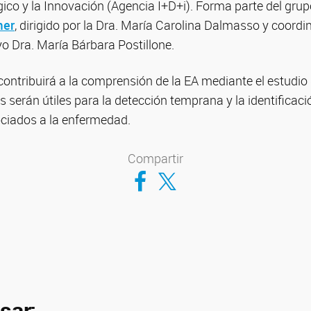
ico y la Innovación (Agencia I+D+i). Forma parte del grup
mer
, dirigido por la Dra. María Carolina Dalmasso y coordi
o Dra. María Bárbara Postillone.
contribuirá a la comprensión de la EA mediante el estudio
os serán útiles para la detección temprana y la identificac
ociados a la enfermedad.
Compartir
Compartir en Facebook
Compartir en Twitter
sar: