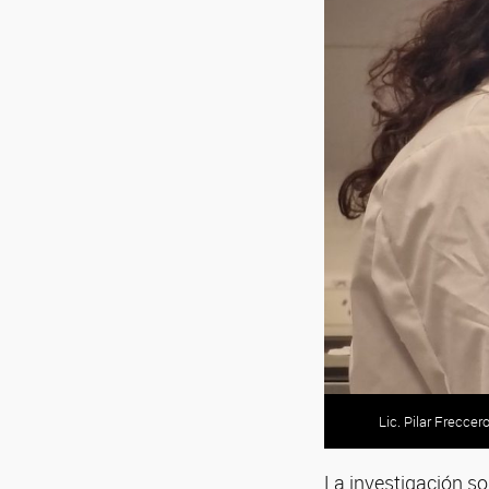
Lic. Pilar Freccer
La investigación s