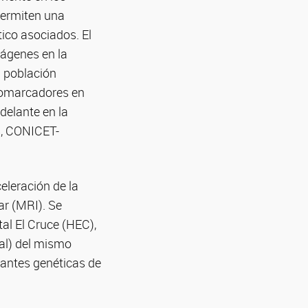
 permiten una
ico asociados. El
mágenes en la
n población
biomarcadores en
delante en la
S, CONICET-
eleración de la
ar (MRI). Se
al El Cruce (HEC),
al) del mismo
iantes genéticas de