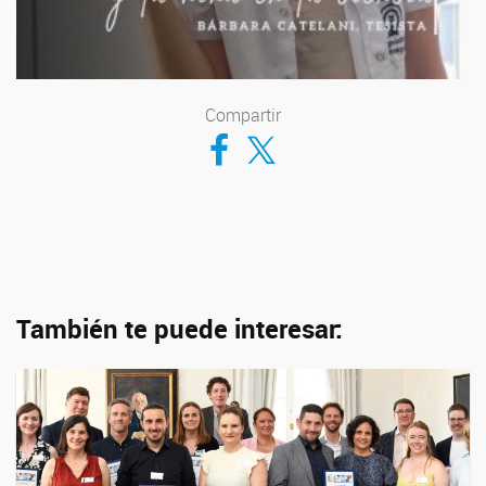
Compartir
Compartir en Facebook
Compartir en Twitter
También te puede interesar: