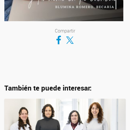
Compartir
Compartir en Facebook
Compartir en Twitter
También te puede interesar: