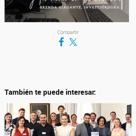
Compartir
Compartir en Facebook
Compartir en Twitter
También te puede interesar: